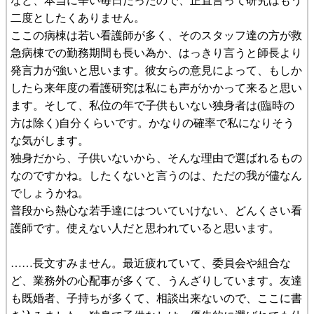
など、本当に辛い毎日だったので、正直言って研究はもう
二度としたくありません。
ここの病棟は若い看護師が多く、そのスタッフ達の方が救
急病棟での勤務期間も長い為か、はっきり言うと師長より
発言力が強いと思います。彼女らの意見によって、もしか
したら来年度の看護研究は私にも声がかかって来ると思い
ます。そして、私位の年で子供もいない独身者は(臨時の
方は除く)自分くらいです。かなりの確率で私になりそう
な気がします。
独身だから、子供いないから、そんな理由で選ばれるもの
なのですかね。したくないと言うのは、ただの我が儘なん
でしょうかね。
普段から熱心な若手達にはついていけない、どんくさい看
護師です。使えない人だと思われていると思います。
……長文すみません。最近疲れていて、委員会や組合な
ど、業務外の心配事が多くて、うんざりしています。友達
も既婚者、子持ちが多くて、相談出来ないので、ここに書