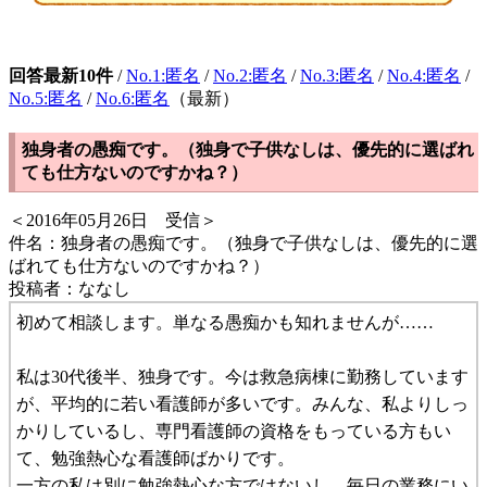
回答最新10件
/
No.1:匿名
/
No.2:匿名
/
No.3:匿名
/
No.4:匿名
/
No.5:匿名
/
No.6:匿名
（最新）
独身者の愚痴です。（独身で子供なしは、優先的に選ばれ
ても仕方ないのですかね？）
＜2016年05月26日 受信＞
件名：独身者の愚痴です。（独身で子供なしは、優先的に選
ばれても仕方ないのですかね？）
投稿者：ななし
初めて相談します。単なる愚痴かも知れませんが……
私は30代後半、独身です。今は救急病棟に勤務しています
が、平均的に若い看護師が多いです。みんな、私よりしっ
かりしているし、専門看護師の資格をもっている方もい
て、勉強熱心な看護師ばかりです。
一方の私は別に勉強熱心な方ではないし、毎日の業務にい