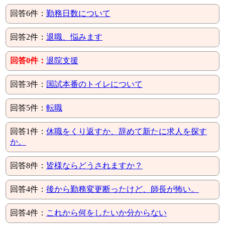
回答6件：
勤務日数について
回答2件：
退職、悩みます
回答0件：
退院支援
回答3件：
国試本番のトイレについて
回答5件：
転職
回答1件：
休職をくり返すか、辞めて新たに求人を探す
か。
回答8件：
皆様ならどうされますか？
回答4件：
後から勤務変更断ったけど、師長が怖い。
回答4件：
これから何をしたいか分からない