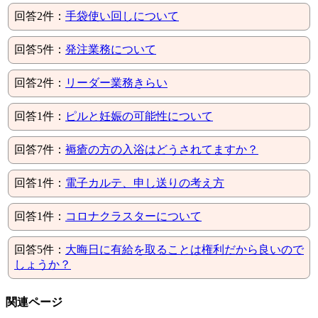
回答2件：
手袋使い回しについて
回答5件：
発注業務について
回答2件：
リーダー業務きらい
回答1件：
ピルと妊娠の可能性について
回答7件：
褥瘡の方の入浴はどうされてますか？
回答1件：
電子カルテ、申し送りの考え方
回答1件：
コロナクラスターについて
回答5件：
大晦日に有給を取ることは権利だから良いので
しょうか？
関連ページ