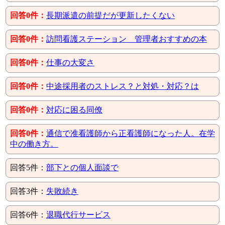
回答0件：
長期派遣の前提だが更新したくない
回答0件：
訪問看護ステーション 管理者おすすめの本
回答0件：
仕事の大変さ
回答0件：
中途採用者のストレス？と対処・対応？は
回答0件：
対応に困る同僚
回答0件：
通信で准看護師から正看護師になった人。在学
中の働き方。
回答5件：
部下との個人面談で
回答3件：
失敗続き
回答6件：
退職代行サービス