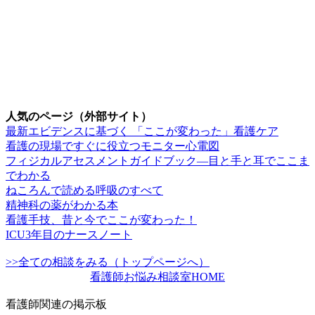
人気のページ（外部サイト）
最新エビデンスに基づく 「ここが変わった」看護ケア
看護の現場ですぐに役立つモニター心電図
フィジカルアセスメントガイドブック―目と手と耳でここま
でわかる
ねころんで読める呼吸のすべて
精神科の薬がわかる本
看護手技、昔と今でここが変わった！
ICU3年目のナースノート
>>全ての相談をみる（トップページへ）
看護師お悩み相談室HOME
看護師関連の掲示板