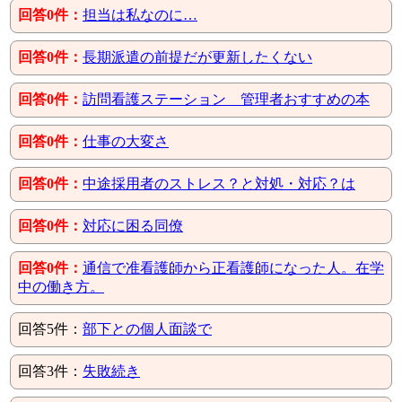
回答0件：
担当は私なのに…
回答0件：
長期派遣の前提だが更新したくない
回答0件：
訪問看護ステーション 管理者おすすめの本
回答0件：
仕事の大変さ
回答0件：
中途採用者のストレス？と対処・対応？は
回答0件：
対応に困る同僚
回答0件：
通信で准看護師から正看護師になった人。在学
中の働き方。
回答5件：
部下との個人面談で
回答3件：
失敗続き