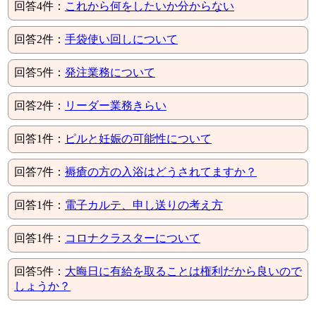
回答4件：
これから何をしたいか分からない
回答2件：
手袋使い回しについて
回答5件：
発注業務について
回答2件：
リーダー業務きらい
回答1件：
ピルと妊娠の可能性について
回答7件：
褥瘡の方の入浴はどうされてますか？
回答1件：
電子カルテ、申し送りの考え方
回答1件：
コロナクラスターについて
回答5件：
大晦日に有給を取ることは権利だから良いので
しょうか？