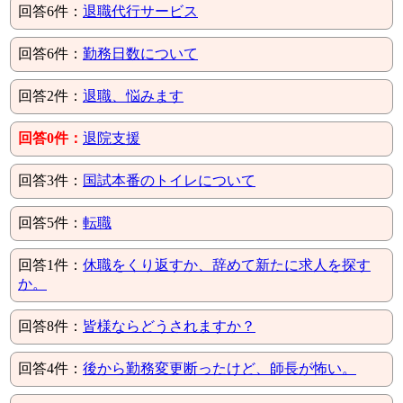
回答6件：
退職代行サービス
回答6件：
勤務日数について
回答2件：
退職、悩みます
回答0件：
退院支援
回答3件：
国試本番のトイレについて
回答5件：
転職
回答1件：
休職をくり返すか、辞めて新たに求人を探す
か。
回答8件：
皆様ならどうされますか？
回答4件：
後から勤務変更断ったけど、師長が怖い。