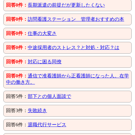
回答0件：
長期派遣の前提だが更新したくない
回答0件：
訪問看護ステーション 管理者おすすめの本
回答0件：
仕事の大変さ
回答0件：
中途採用者のストレス？と対処・対応？は
回答0件：
対応に困る同僚
回答0件：
通信で准看護師から正看護師になった人。在学
中の働き方。
回答5件：
部下との個人面談で
回答3件：
失敗続き
回答6件：
退職代行サービス