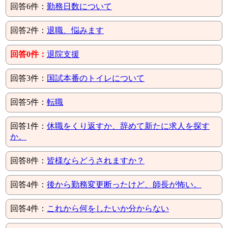
回答6件：
勤務日数について
回答2件：
退職、悩みます
回答0件：
退院支援
回答3件：
国試本番のトイレについて
回答5件：
転職
回答1件：
休職をくり返すか、辞めて新たに求人を探す
か。
回答8件：
皆様ならどうされますか？
回答4件：
後から勤務変更断ったけど、師長が怖い。
回答4件：
これから何をしたいか分からない