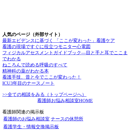
人気のページ（外部サイト）
最新エビデンスに基づく 「ここが変わった」看護ケア
看護の現場ですぐに役立つモニター心電図
フィジカルアセスメントガイドブック―目と手と耳でここま
でわかる
ねころんで読める呼吸のすべて
精神科の薬がわかる本
看護手技、昔と今でここが変わった！
ICU3年目のナースノート
>>全ての相談をみる（トップページへ）
看護師お悩み相談室HOME
看護師関連の掲示板
看護師のお悩み相談室
ナースの休憩所
看護学生・情報交換掲示板