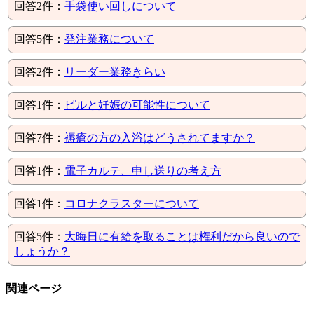
回答2件：
手袋使い回しについて
回答5件：
発注業務について
回答2件：
リーダー業務きらい
回答1件：
ピルと妊娠の可能性について
回答7件：
褥瘡の方の入浴はどうされてますか？
回答1件：
電子カルテ、申し送りの考え方
回答1件：
コロナクラスターについて
回答5件：
大晦日に有給を取ることは権利だから良いので
しょうか？
関連ページ