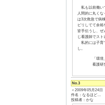
私も以前働いて
人間的に丸くな
は3次救急で病
ピリしてて余裕
皆手伝うし、ぜ
じ看護師でスト
私的には子育て
し。
「環境」ある
看護研究のテ
No.3
＜2009年05月24
件名：なるほど…
投稿者：かな