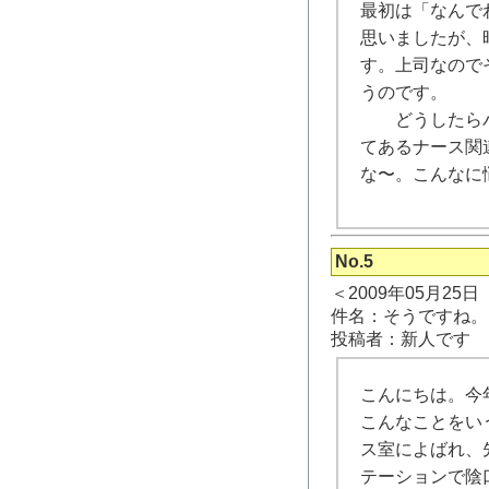
最初は「なんで
思いましたが、
す。上司なので
うのです。
どうしたらパワ
てあるナース関
な〜。こんなに
No.5
＜2009年05月25
件名：そうですね。
投稿者：新人です
こんにちは。今
こんなことをい
ス室によばれ、
テーションで陰