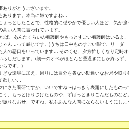
事ありがとうございます。
もあります。本当に嫌ですよね…
ちょっとしたことで、性格的に穏やかで優しい人ほど、気が強
の高い人間に言われています。
せれば、あんたくらいの看護師やもっとすごい看護師はいるよ
じゃん…って感じです。)うちは日中ものすごい暇で、リーダ
た人の悪口をいっています… そのくせ、夕方忙しくなり定時オ
いらしだします。(朝一のオペがほとんど昼過ぎにしか終らず
からです。)
すぎな環境に加え、周りには自分を省ない勘違いなお局や取り
て欲しい…
マにさた看研ですか、いいですね〜はっきり表題にしたものっ
こう、もっとほりさげたものや、ずばっときりこんだものなど
が振りなおせ、ですね。私もあんな人間にならないようにしよ