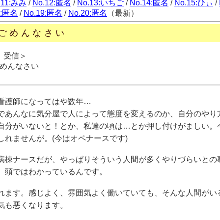
.11:みみ
/
No.12:匿名
/
No.13:いちご
/
No.14:匿名
/
No.15:ひぃ
/
8:匿名
/
No.19:匿名
/
No.20:匿名
（最新）
ごめんなさい
日 受信＞
めんなさい
看護師になってはや数年…
であんなに気分屋で人によって態度を変えるのか、自分のやり
自分がいないと！とか、私達の頃は…とか押し付けがましい。
しれませんが。(今はオペナースです)
病棟ナースだが、やっぱりそういう人間が多くやりづらいとの
。頭ではわかっているんです。
れます。感じよく、雰囲気よく働いていても、そんな人間がい
気も悪くなります。