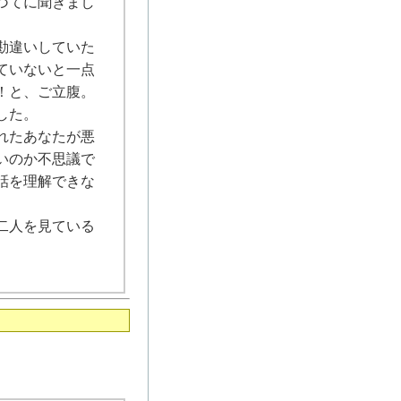
づてに聞きまし
勘違いしていた
ていないと一点
！と、ご立腹。
した。
れたあなたが悪
いのか不思議で
話を理解できな
二人を見ている