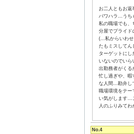
お二人ともお返
パワハラ…うち
私の職場でも、
分屋でプライド
(…私からいわ
たもミスしてん
ターゲットにし
いないのでいら
出勤務者がくる
忙し過ぎや、暇
な人間…勘弁し
職場環境をテー
い気がします…
人のふりみてわ
No.4