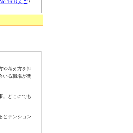
No.16:りんご
/
方や考え方を押
今いる職場が閉
事。どこにでも
るとテンション