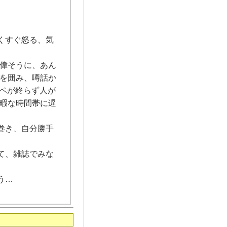
くすぐ怒る、気
、偉そうに、あん
ーを囲み、噂話か
ペが終らず人が
、暇な時間帯に遅
巻き、自分勝手
て、雑誌でみな
。
う…