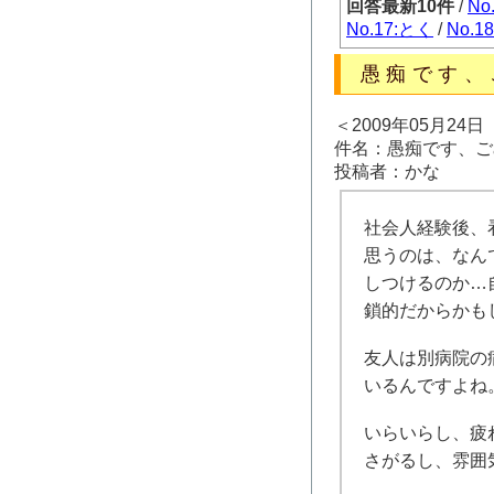
回答最新10件
/
No
No.17:とく
/
No.1
愚痴です、
＜2009年05月24
件名：愚痴です、ご
投稿者：かな
社会人経験後、
思うのは、なん
しつけるのか…
鎖的だからかも
友人は別病院の
いるんですよね
いらいらし、疲
さがるし、雰囲