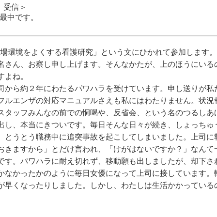
日 受信＞
最中です。
職場環境をよくする看護研究」という文にひかれて参加します。
さん、お察し申し上げます。そんなかたが、上のほうにいる
すよね。
ら約２年にわたるパワハラを受けています。申し送りが私
フルエンザの対応マニュアルさえも私にはわたりません。状況
スタッフみんなの前での恫喝や、反省会、という名のつるしあ
出し、本当にきついです。毎日そんな日々が続き、しょっちゅ
、とうとう職務中に追突事故を起こしてしまいました。上司に
おきますから」とだけ言われ、「けがはないですか？」なんて
です。パワハラに耐え切れず、移動願も出しましたが、却下さ
かなかったかのように毎日女優になって上司に接しています。
が早くなったりしました。しかし、わたしは生活かかっている