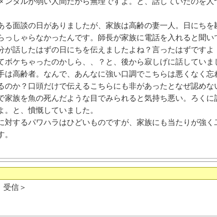
メンタルが弱い人間だから無理ですよ。と、話していたのを人
る面談の日がありましたが、家族は高齢の妻一人。日にちを
らっしゃらなかったんです。師長が家族に電話を入れると聞い
分が話したはずの日にちを伝えましたよね？言ったはずですよ
てボケちゃったのかしら、、？と、後から寂しげに話していま
手は高齢者。なんで、あんなに強い口調でこちらは悪くなく忘
るのか？口頭だけで伝えるこちらにも非があったとなぜ認めな
で家族を魚の死んだような目でみられると気持ち悪い。ろくに
よ。と、憤慨していました。
に対するパワハラはひどいものですが、家族にも当たりが強く
す。
日 受信＞