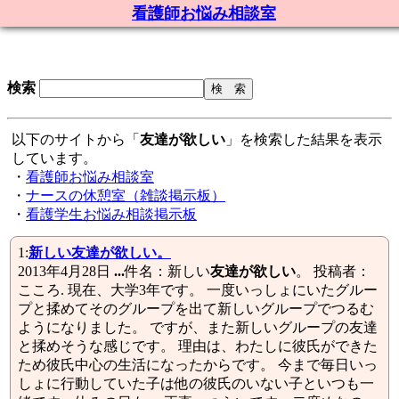
看護師お悩み相談室
検索
以下のサイトから「
友達が欲しい
」を検索した結果を表示
しています。
・
看護師お悩み相談室
・
ナースの休憩室（雑談掲示板）
・
看護学生お悩み相談掲示板
1:
新しい
友達が欲しい
。
2013年4月28日
...
件名：新しい
友達が欲しい
。 投稿者：
こころ. 現在、大学3年です。 一度いっしょにいたグルー
プと揉めてそのグループを出て新しいグループでつるむ
ようになりました。 ですが、また新しいグループの友達
と揉めそうな感じです。 理由は、わたしに彼氏ができた
ため彼氏中心の生活になったからです。 今まで毎日いっ
しょに行動していた子は他の彼氏のいない子といつも一