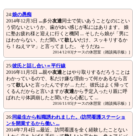
24:
娘の愚痴
2014年12月3日
...
多分
友達
同士で笑いあうことなのにとい
う切ないというか、歯がゆい感じが私にはあります。 娘
に塾お疲れ様と迎えに行くと機関 ... そしたら娘が「男に
はわからない、ただ聞いて
欲しい
だけ、スッキリするか
ら！ねえママ」と言ってました。 そうだね ...
2014/12/03[ナースの休憩室（雑談掲示板）]
25:
彼氏と話し合い＝平行線
2016年11月5日
...
親や
友達
とはやり取りするだろうことは
わかっているので、私だけ嫌な理由って何かあるなら言
って
欲しい
と言ったんですが ... ただ、彼氏はよく帰って
くるんだからと言いますが
友達
から予定入ったり親に呼
ばれたり体調崩したと聞いたら心配して ...
2016/11/05[ナースの休憩室（雑談掲示板）]
26:
同級生から転職誘われました。(訪問看護ステーショ
ンを開業するから働い ...
2014年7月4日
...
最近、訪問看護を全く経験したことない