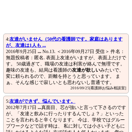
4:
友達
がいません（50代の看護師です。家庭はあります
が、
友達
は1人も ...
2016年9月25日
...
No.13. ＜2016年09月27日 受信＞ 件名：
無題投稿者：匿名. 表面上友達がいますが、表面上だけで
す。 50歳過ぎて、職場の友達は利害が絡んで無理です。
趣味の友達も、結局は看護師の
友達が欲しい
みたいで、
変に頼られるので、距離を持とうと思っています。 ま
ぁ、そんな感じで寂しいとも思わないし普通です。
2016/09/25[看護師お悩み相談室]
5:
友達
ができず、悩んでいます。
2012年7月17日
...
真面目、芯が強いと言って下さるのです
が、「友達と飲みに行ったりするんでしょ？」といった
ことを言われると辛くなります。 今は、学校ではグルー
プワークなどで話す時は、 私に対しては小さい子どもに