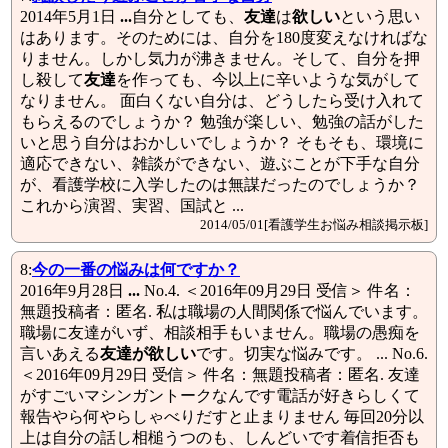
2014年5月1日
...
自分としても、
友達
は
欲しい
という思い
はあります。そのためには、自分を180度変えなければな
りません。しかし気力が沸きません。そして、自分を押
し殺して
友達
を作っても、今以上に辛いような気がして
なりません。 面白くない自分は、どうしたら受け入れて
もらえるのでしょうか？ 勉強が楽しい、勉強の話がした
いと思う自分はおかしいでしょうか？ そもそも、環境に
適応できない、雑談ができない、遊ぶことが下手な自分
が、看護学校に入学したのは無謀だったのでしょうか？
これから演習、実習、国試と ...
2014/05/01[看護学生お悩み相談掲示板]
8:
今の一番の悩みは何ですか？
2016年9月28日
...
No.4. ＜2016年09月29日 受信＞ 件名：
無題投稿者：匿名. 私は職場の人間関係で悩んでいます。
職場に友達がいず、相談相手もいません。職場の愚痴を
言いあえる
友達
が欲しい
です。切実な悩みです。 ... No.6.
＜2016年09月29日 受信＞ 件名：無題投稿者：匿名. 友達
がすごいマシンガントークなんです電話が好きらしくて
報告やら何やらしゃべりだすと止まりません 毎回20分以
上は自分の話し相槌うつのも、しんどいです着信拒否も