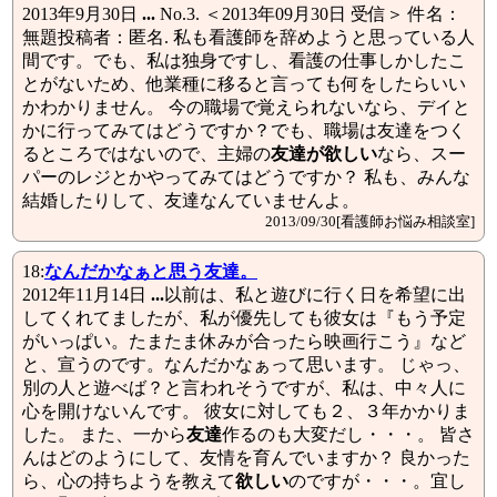
2013年9月30日
...
No.3. ＜2013年09月30日 受信＞ 件名：
無題投稿者：匿名. 私も看護師を辞めようと思っている人
間です。でも、私は独身ですし、看護の仕事しかしたこ
とがないため、他業種に移ると言っても何をしたらいい
かわかりません。 今の職場で覚えられないなら、デイと
かに行ってみてはどうですか？でも、職場は友達をつく
るところではないので、主婦の
友達が欲しい
なら、スー
パーのレジとかやってみてはどうですか？ 私も、みんな
結婚したりして、友達なんていませんよ。
2013/09/30[看護師お悩み相談室]
18:
なんだかなぁと思う
友達
。
2012年11月14日
...
以前は、私と遊びに行く日を希望に出
してくれてましたが、私が優先しても彼女は『もう予定
がいっぱい。たまたま休みが合ったら映画行こう』など
と、宣うのです。なんだかなぁって思います。 じゃっ、
別の人と遊べば？と言われそうですが、私は、中々人に
心を開けないんです。 彼女に対しても２、３年かかりま
した。 また、一から
友達
作るのも大変だし・・・。 皆さ
んはどのようにして、友情を育んでいますか？ 良かった
ら、心の持ちようを教えて
欲しい
のですが・・・。宜し