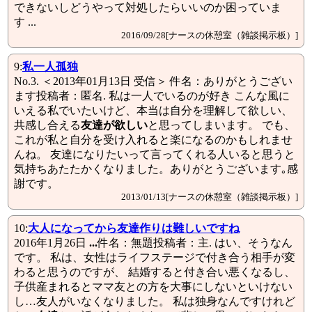
できないしどうやって対処したらいいのか困っていま
す ...
2016/09/28[ナースの休憩室（雑談掲示板）]
9:
私一人孤独
No.3. ＜2013年01月13日 受信＞ 件名：ありがとうござい
ます投稿者：匿名. 私は一人でいるのが好き こんな風に
いえる私でいたいけど、本当は自分を理解して欲しい、
共感し合える
友達が欲しい
と思ってしまいます。 でも、
これが私と自分を受け入れると楽になるのかもしれませ
んね。 友達になりたいって言ってくれる人いると思うと
気持ちあたたかくなりました。ありがとうございます｡感
謝です。
2013/01/13[ナースの休憩室（雑談掲示板）]
10:
大人になってから
友達
作りは難しいですね
2016年1月26日
...
件名：無題投稿者：主. はい、そうなん
です。 私は、女性はライフステージで付き合う相手が変
わると思うのですが、 結婚すると付き合い悪くなるし、
子供産まれるとママ友との方を大事にしないといけない
し…友人がいなくなりました。 私は独身なんですけれど