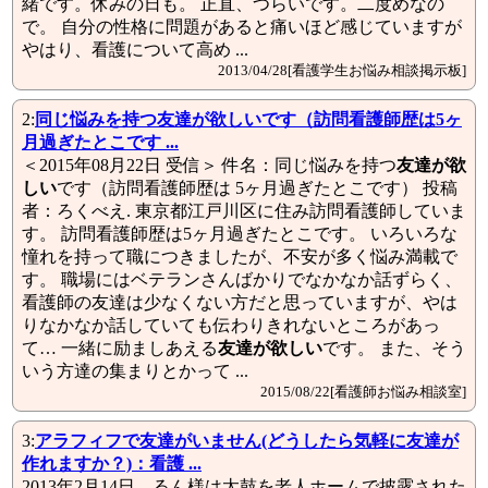
緒です。休みの日も。 正直、つらいです。二度めなの
で。 自分の性格に問題があると痛いほど感じていますが
やはり、看護について高め ...
2013/04/28[看護学生お悩み相談掲示板]
2:
同じ悩みを持つ
友達が欲しい
です（訪問看護師歴は5ヶ
月過ぎたとこです ...
＜2015年08月22日 受信＞ 件名：同じ悩みを持つ
友達が欲
しい
です（訪問看護師歴は 5ヶ月過ぎたとこです） 投稿
者：ろくべえ. 東京都江戸川区に住み訪問看護師していま
す。 訪問看護師歴は5ヶ月過ぎたとこです。 いろいろな
憧れを持って職につきましたが、不安が多く悩み満載で
す。 職場にはベテランさんばかりでなかなか話ずらく、
看護師の友達は少なくない方だと思っていますが、やは
りなかなか話していても伝わりきれないところがあっ
て… 一緒に励ましあえる
友達が欲しい
です。 また、そう
いう方達の集まりとかって ...
2015/08/22[看護師お悩み相談室]
3:
アラフィフで
友達
がいません(どうしたら気軽に
友達
が
作れますか？)：看護 ...
2013年2月14日
...
るん様は太鼓を老人ホームで披露された