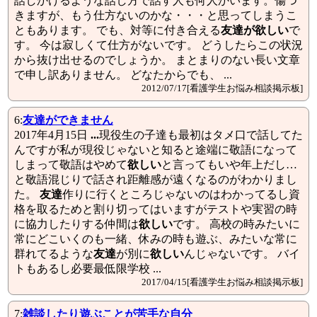
話しかけるような話し方で話す人も何人かいます。傷つ
きますが、もう仕方ないのかな・・・と思ってしまうこ
ともあります。 でも、対等に付き合える
友達が欲しい
で
す。 今は寂しくて仕方がないです。 どうしたらこの状況
から抜け出せるのでしょうか。 まとまりのない長い文章
で申し訳ありません。 どなたからでも、 ...
2012/07/17[看護学生お悩み相談掲示板]
6:
友達
ができません
2017年4月15日
...
現役生の子達も最初はタメ口で話してた
んですが私が現役じゃないと知ると途端に敬語になって
しまって敬語はやめて
欲しい
と言ってもいや年上だし…
と敬語混じりで話され距離感が遠くなるのがわかりまし
た。
友達
作りに行くところじゃないのはわかってるし資
格を取るためと割り切ってはいますがテストや実習の時
に協力したりする仲間は
欲しい
です。 高校の時みたいに
常にどこいくのも一緒、休みの時も遊ぶ、みたいな常に
群れてるような
友達
が別に
欲しい
んじゃないです。 バイ
トもあるし必要最低限学校 ...
2017/04/15[看護学生お悩み相談掲示板]
7:
雑談したり遊ぶことが苦手な自分