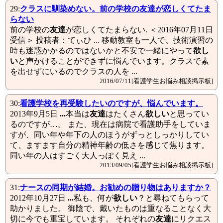
29:
クラスに馴染めない。前の学校の
友達
が恋しくてたま
らない
前の学校の
友達
が恋しくてたまらない. ＜2016年07月11日
受信＞ 投稿者：てぃひ ... 移動教室も一人で、技術演習の
時も迷惑かかるのではないかと不安で一緒にやって
欲し
い
と声かけることができずに悩んでいます。クラスで素
を出せずにいるのでクラスの人を ...
2016/07/11[看護学生お悩み相談掲示板]
30:
看護学校を再受験したいのですが、悩んでいます。
2013年9月5日
...
本当は
友達
はたくさん
欲しい
と思ってい
るのですが…。 また、現在は病院で看護助手をしていま
すが、同い年や年下の人のほうがずっとしっかりしてい
て、ますます自分の精神年齢の低さを感じて焦ります。
同い年の人はすごく大人っぽく見え ...
2013/09/05[看護学生お悩み相談掲示板]
31:
ナースの同期が結婚。お勧めの贈り物はありますか？
2012年10月27日
...
私も、何が
欲しい
？と尋ねてもらって
助かりました。 御陰で、戴いたものは重なることなく大
切に今でも重宝しています。 それぞれの
友達
にリクエス