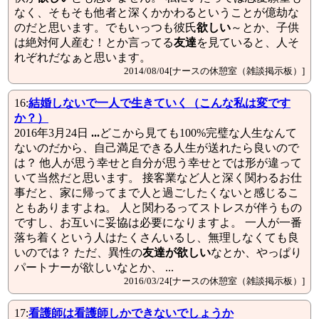
なく、そもそも他者と深くかかわるということが億劫な
のだと思います。でもいっつも彼氏
欲しい
～とか、子供
は絶対何人産む！とか言ってる
友達
を見ていると、人そ
れぞれだなぁと思います。
2014/08/04[ナースの休憩室（雑談掲示板）]
16:
結婚しないで一人で生きていく（こんな私は変です
か？）
2016年3月24日
...
どこから見ても100%完璧な人生なんて
ないのだから、自己満足できる人生が送れたら良いので
は？ 他人が思う幸せと自分が思う幸せとでは形が違って
いて当然だと思います。 接客業など人と深く関わるお仕
事だと、家に帰ってまで人と過ごしたくないと感じるこ
ともありますよね。 人と関わるってストレスが伴うもの
ですし、お互いに妥協は必要になりますよ。 一人が一番
落ち着くという人はたくさんいるし、無理しなくても良
いのでは？ ただ、異性の
友達が欲しい
なとか、やっぱり
パートナーが欲しいなとか、 ...
2016/03/24[ナースの休憩室（雑談掲示板）]
17:
看護師は看護師しかできないでしょうか