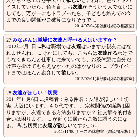
人から立ち上げを手伝って
欲しい
と言われ、色々アドバ
イスしていたら、色々言 ... お
友達
がそういう人でないに
しても、万が一にもトラブったら、子どもも絡んでの今
までの良い関係がご破算になりそうで ...
2014/07/04[看護師お悩み相談室]
27:
みなさんは職場に
友達
と呼べる人はいますか？
2012年2月1日
...
私は職場では
友達
はいますが親友にはな
れませんね。 ... それにしても、こちらは
友達
作るわけで
もなくきちんと仕事しに来ていても、お茶休憩に自分だ
け声を掛けてもらえなかったのはかなりの .... プライベー
トまではほんと勘弁して
欲しい
。
2012/02/01[看護師お悩み相談室]
28:
友達
がほしい！切実
2011年11月6日
...
投稿者：みる件名：友達がほしい！切
実. 大阪にいます。４０代です。 ... 宗教関係の勧誘は困
りますが、友達できる方法ありますか？ 社交辞令的付き
合いは困ります。 ... が近くに居たらご飯に誘うのにな
ぁ。 私も切実に
友達が欲しい
です(>_<) ...
2011/11/06[ナースの休憩室（雑談掲示板）]