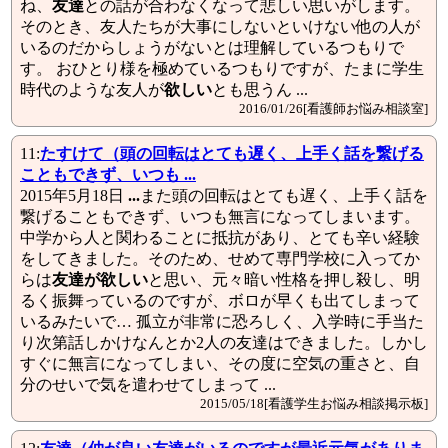
ね、
友達
との話が合わなくなって悲しい思いがします。
そのとき、友人たちが大事にしないといけない他の人が
いるのだからしょうがないとは理解しているつもりで
す。 おひとり様を極めているつもりですが、たまに学生
時代のような友人が
欲しい
とも思うん ...
2016/01/26[看護師お悩み相談室]
11:
たすけて（頭の回転はとても遅く、上手く話を繋げる
こともできず、いつも ...
2015年5月18日
...
また頭の回転はとても遅く、上手く話を
繋げることもできず、いつも無言になってしまいます。
中学から人と関わることに抵抗があり、とても辛い経験
をしてきました。そのため、せめて専門学校に入ってか
らは
友達が欲しい
と思い、元々暗い性格を押し殺し、明
るく振舞っているのですが、ボロが早くも出てしまって
いるみたいで… 孤立が非常に恐ろしく、入学時に手当た
り次第話しかけなんとか2人の友達はできました。しかし
すぐに無言になってしまい、その度に空気の重さと、自
分のせいで気を遣わせてしまって ...
2015/05/18[看護学生お悩み相談掲示板]