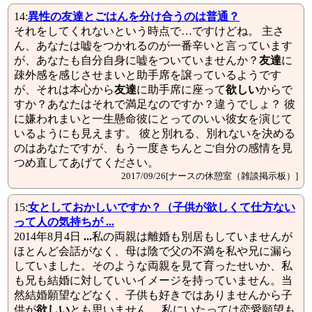
14:
異性の
友達
とごはんを分け合うのは普通？
それをしてくれないという時点で…ですけどね。 主さ
ん、あなたは嘘をつかれるのが一番辛いと言っています
が、あなたも自分自身に嘘をついていませんか？
友達
に
疎外感を感じさせまいと助手席を譲っているようです
が、それは本心から
友達
に助手席に座って
欲しい
からで
すか？あなたはそれで満足なのですか？違うでしょ？ 彼
に嫌われまいと一生懸命彼にとってのいい彼女を演じて
いるようにも見えます。 彼と別れる、別れないを決める
のはあなたですが、もう一度きちんとご自分の感情を見
つめ直してあげてください。
2017/09/26[ナースの休憩室（雑談掲示板）]
15:
女としておかしいですか？（子供が欲しくて仕方ない
って人の気持ちが ...
2014年8月4日
...
私の両親は離婚も別居もしていませんが
ほとんど会話がなく、母は陰で父の不満を私や兄に漏ら
していました。そのような両親を見て育ったせいか、私
も兄も結婚に対していいイメージを持っていません。当
然結婚願望などなく、子供も好きではありませんから子
供が
欲しい
とも思いません。 私にいたっては恋愛願望も