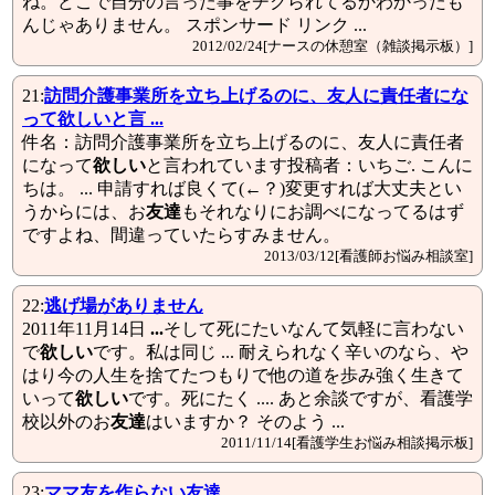
ね。どこで自分の言った事をチクられてるかわかったも
んじゃありません。 スポンサード リンク ...
2012/02/24[ナースの休憩室（雑談掲示板）]
21:
訪問介護事業所を立ち上げるのに、友人に責任者にな
って
欲しい
と言 ...
件名：訪問介護事業所を立ち上げるのに、友人に責任者
になって
欲しい
と言われています投稿者：いちご. こんに
ちは。 ... 申請すれば良くて(←？)変更すれば大丈夫とい
うからには、お
友達
もそれなりにお調べになってるはず
ですよね、間違っていたらすみません。
2013/03/12[看護師お悩み相談室]
22:
逃げ場がありません
2011年11月14日
...
そして死にたいなんて気軽に言わない
で
欲しい
です。私は同じ ... 耐えられなく辛いのなら、や
はり今の人生を捨てたつもりで他の道を歩み強く生きて
いって
欲しい
です。死にたく .... あと余談ですが、看護学
校以外のお
友達
はいますか？ そのよう ...
2011/11/14[看護学生お悩み相談掲示板]
23:
ママ友を作らない
友達