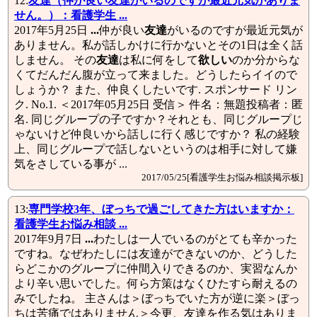
12:
友達
（仲が良い
友達
がいるのですが最近元気がありま
せん。）：看護学生 ...
2017年5月25日
...
仲が良い
友達
がいるのですが最近元気が
ありません。私が話しかけに行かないとその1日は全く話
しません。 その
友達
は私に何をして
欲しい
のか分からな
くてだんだん腹が立って来ました。どうしたらイイので
しょうか？ また、仲良くしたいです. スポンサード リン
ク. No.1. ＜2017年05月25日 受信＞ 件名：無題投稿者：匿
名. 同じグループの子ですか？それとも、同じグループじ
ゃないけど仲良いから話しに行く感じですか？ 私の経験
上、同じグループで話しないというのは相手に対して嫌
気をさしている事が ...
2017/05/25[看護学生お悩み相談掲示板]
13:
専門学校3年、ぼっちで過ごしてきた方はいますか：
看護学生お悩み相談 ...
2017年9月7日
...
わたしは一人でいるのがとても辛かった
ですね。なぜわたしには友達ができないのか、どうした
らどこかのグループに仲間入りできるのか、実習なんか
より辛い思いでした。何ら方策はなくひたすら耐えるの
みでしたね。 主さんは＞ぼっちでいた方が逆に楽＞ぼっ
ちは苦痛ではありません＞今更、友達を作る気はありま