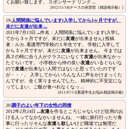
くお願い致します。 スポンサード リンク ...
2012/11/14[ナースの休憩室（雑談掲示板）]
19:
人間関係に悩んでいます(入学してから3ヶ月ですが、
未だに
友達
が出来 ...
2011年7月13日
...
件名：人間関係に悩んでいます(入学し
てから３ヶ月ですが、未だに
友達
が出来ません) 投稿
者：ルカ. 看護専門学校の１年生です。 学校に入学して
から３ヶ月ですが、未だに
友達
が出来ません。 今までは
高２の時に合う人がクラスにいなくて
友達
が出来なかっ
たぐらいです。 小学校から仲の良い
友達
がいるぐらいな
ので
友達
が出来ない人間ではないと思っていたのです
が・・・。 入学してからいろんな人に声をかけまっくた
んですが、全く実りませんでした。 精神的に不安定にな
ってしまい、ご飯が食べれなくなっ ...
2011/07/13[看護学生お悩み相談掲示板]
20:
調子のよい年下の女性の同僚
2012年2月24日
...
友達
を作るところじゃないけど信用のお
ける人ってなかなかいませんね。 一緒に旅行行ったり食
事に行ったりそんな
友達
も
欲しい
けど職場では無理だ